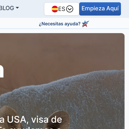
BLOG
Empieza Aquí
ES
¿Necesitas ayuda?
n
sa USA, visa de