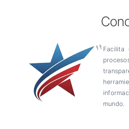
Cono
"
Facilita
procesos
transpa
herrami
informa
mundo.